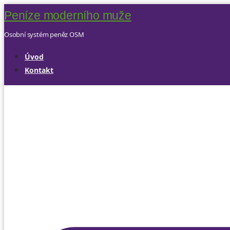
Peníze moderního muže
Osobní systém peněz OSM
Úvod
Kontakt